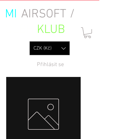
MI
AIRSOFT /
OLBH
KLUB
CZK (Kč)
Přihlásit se