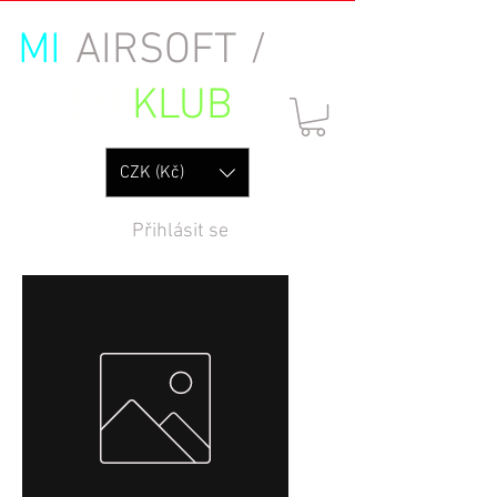
MI
AIRSOFT /
OLBH
KLUB
CZK (Kč)
Přihlásit se