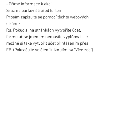
- Přímé informace k akci
Sraz na parkovišti před fortem.
Prosím zapisujte se pomocí těchto webových 
stránek.
P.s. Pokud si na stránkách vytvoříte účet, 
formulář se jménem nemusíte vyplňovat. Je 
možné si také vytvořit účet přihlášením přes 
FB. (Pokračujte ve čtení kliknutím na "Více zde")
Dále jsou zde k dispozici pravidla, limity a také 
souhlas pro rodiče osob mladších 18ti let. 
(návod k vyplnění je na poslední (třetí) straně 
dokumentu.
Link: 
https://drive.google.com/drive/folders/1Xo2rK
b_K8GDx7LCoKauxi3kn1_m5KkQH?usp=sharing
Více zde >
Obchodní Podmínky