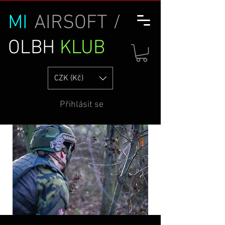
MI
AIRSOFT /
OLBH
KLUB
CZK (Kč)
Přihlásit se