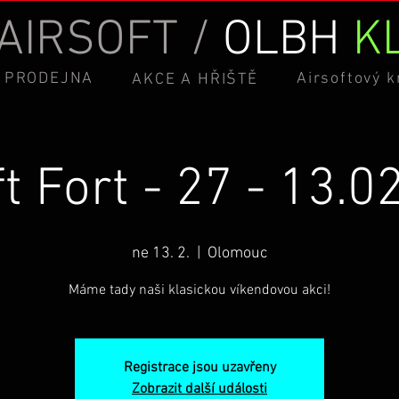
AIRSOFT /
OLBH
K
PRODEJNA
Airsoftový 
AKCE A HŘIŠTĚ
ft Fort - 27 - 13.0
ne 13. 2.
  |  
Olomouc
Máme tady naši klasickou víkendovou akci!
Registrace jsou uzavřeny
Zobrazit další události