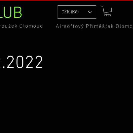
LUB
CZK (Kč)
kroužek Olomouc
Airsoftový Příměšťák Olom
2.2022