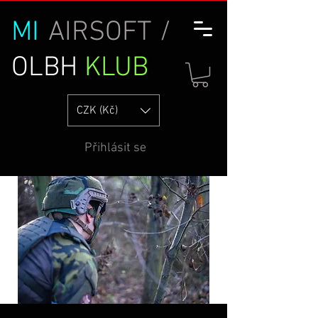
MI
AIRSOFT /
OLBH
KLUB
CZK (Kč)
Přihlásit se