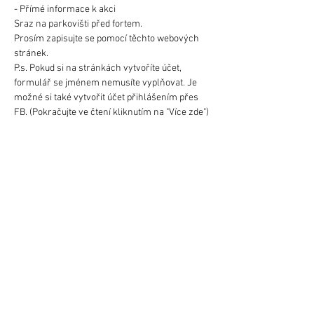
- Přímé informace k akci
Sraz na parkovišti před fortem.
Prosím zapisujte se pomocí těchto webových 
stránek.
P.s. Pokud si na stránkách vytvoříte účet, 
formulář se jménem nemusíte vyplňovat. Je 
možné si také vytvořit účet přihlášením přes 
FB. (Pokračujte ve čtení kliknutím na "Více zde")
Dále jsou zde k dispozici pravidla, limity a také 
souhlas pro rodiče osob mladších 18ti let. 
(návod k vyplnění je na poslední (třetí) straně 
dokumentu.
Link: 
https://drive.google.com/drive/folders/1Xo2rK
b_K8GDx7LCoKauxi3kn1_m5KkQH?usp=sharing
Více zde >
Obchodní Podmínky