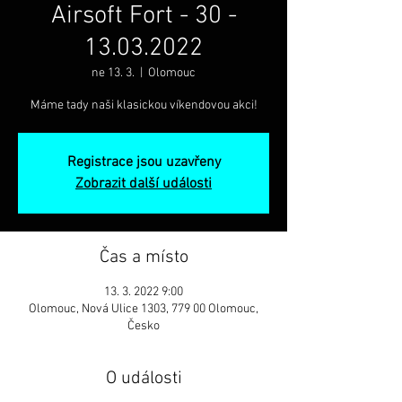
Airsoft Fort - 30 -
13.03.2022
ne 13. 3.
  |  
Olomouc
Máme tady naši klasickou víkendovou akci!
Registrace jsou uzavřeny
Zobrazit další události
Čas a místo
13. 3. 2022 9:00
Olomouc, Nová Ulice 1303, 779 00 Olomouc,
Česko
O události