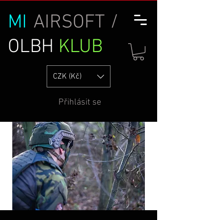
MI
AIRSOFT /
OLBH
KLUB
CZK (Kč)
Přihlásit se