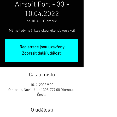
Airsoft Fort - 33 -
10.04.2022
ne 10. 4.
  |  
Olomouc
Máme tady naši klasickou víkendovou akci!
Registrace jsou uzavřeny
Zobrazit další události
Čas a místo
10. 4. 2022 9:00
Olomouc, Nová Ulice 1303, 779 00 Olomouc,
Česko
O události