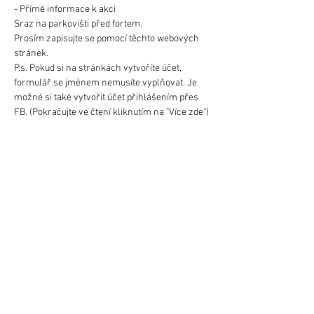
- Přímé informace k akci
Sraz na parkovišti před fortem.
Prosím zapisujte se pomocí těchto webových 
stránek.
P.s. Pokud si na stránkách vytvoříte účet, 
formulář se jménem nemusíte vyplňovat. Je 
možné si také vytvořit účet přihlášením přes 
FB. (Pokračujte ve čtení kliknutím na "Více zde")
Dále jsou zde k dispozici pravidla, limity a také 
souhlas pro rodiče osob mladších 18ti let. 
(návod k vyplnění je na poslední (třetí) straně 
dokumentu.
Link: 
https://drive.google.com/drive/folders/1Xo2rK
b_K8GDx7LCoKauxi3kn1_m5KkQH?usp=sharing
Více zde >
Obchodní Podmínky