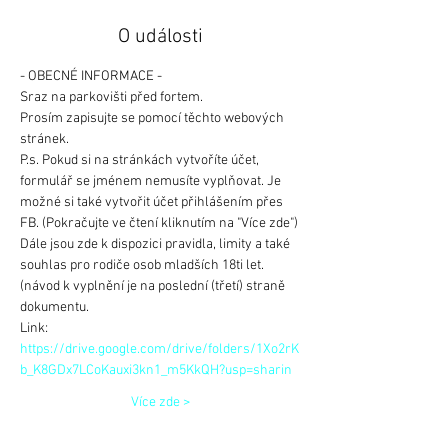
O události
- OBECNÉ INFORMACE -
Sraz na parkovišti před fortem.
Prosím zapisujte se pomocí těchto webových 
stránek.
P.s. Pokud si na stránkách vytvoříte účet, 
formulář se jménem nemusíte vyplňovat. Je 
možné si také vytvořit účet přihlášením přes 
FB. (Pokračujte ve čtení kliknutím na "Více zde")
Dále jsou zde k dispozici pravidla, limity a také 
souhlas pro rodiče osob mladších 18ti let. 
(návod k vyplnění je na poslední (třetí) straně 
dokumentu.
Link: 
https://drive.google.com/drive/folders/1Xo2rK
b_K8GDx7LCoKauxi3kn1_m5KkQH?usp=sharin
Více zde >