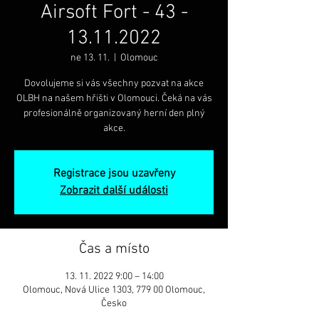
Airsoft Fort - 43 -
13.11.2022
ne 13. 11.
  |  
Olomouc
Dovolujeme si vás všechny pozvat na akce
OLBH na našem hřišti v Olomouci. Čeká na vás
profesionálně organizovaný herní den plný
akce.
Registrace jsou uzavřeny
Zobrazit další události
Čas a místo
13. 11. 2022 9:00 – 14:00
Olomouc, Nová Ulice 1303, 779 00 Olomouc,
Česko