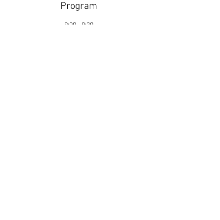
Program
9:00 - 9:20
20 minut
Příjezd do areálu
9:10 - 9:30
20 minut
Měření / Chrono
Zobrazit vše
Další položky 3
Obchodní Podmínky