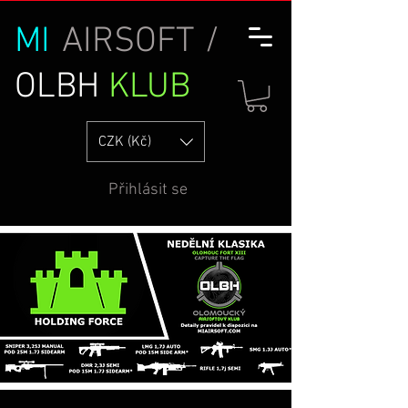
MI
AIRSOFT /
OLBH
KLUB
CZK (Kč)
Přihlásit se