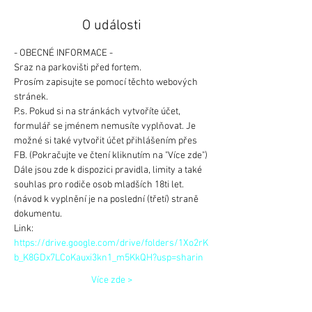
O události
- OBECNÉ INFORMACE -
Sraz na parkovišti před fortem.
Prosím zapisujte se pomocí těchto webových 
stránek.
P.s. Pokud si na stránkách vytvoříte účet, 
formulář se jménem nemusíte vyplňovat. Je 
možné si také vytvořit účet přihlášením přes 
FB. (Pokračujte ve čtení kliknutím na "Více zde")
Dále jsou zde k dispozici pravidla, limity a také 
souhlas pro rodiče osob mladších 18ti let. 
(návod k vyplnění je na poslední (třetí) straně 
dokumentu.
Link: 
https://drive.google.com/drive/folders/1Xo2rK
b_K8GDx7LCoKauxi3kn1_m5KkQH?usp=sharin
Více zde >