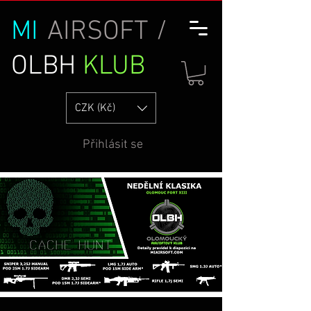
MI
AIRSOFT /
OLBH
KLUB
CZK (Kč)
Přihlásit se