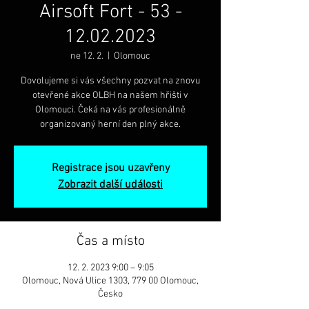
Airsoft Fort - 53 -
12.02.2023
ne 12. 2.
  |  
Olomouc
Dovolujeme si vás všechny pozvat na znovu
otevřené akce OLBH na našem hřišti v
Olomouci. Čeká na vás profesionálně
organizovaný herní den plný akce.
Registrace jsou uzavřeny
Zobrazit další události
Čas a místo
12. 2. 2023 9:00 – 9:05
Olomouc, Nová Ulice 1303, 779 00 Olomouc,
Česko