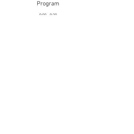
Program
9:00 - 9:20
20 minut
Příjezd do areálu
9:10 - 9:30
20 minut
Měření / Chrono
Zobrazit vše
Další položky 3
Obchodní Podmínky