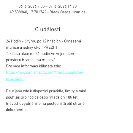
06. 6. 2026 7:00 – 07. 6. 2026 14:30
49.538840, 17.701742 - Black Bears Hranice
O události
24 Hodin - 6 týmu po 12 hráčích - Omezená 
munice a jediný úkol. PŘEŽÍT!
Taktická akce na 24 hodin ve vojenském 
prostoru hranice na moravě.
Pro více informací klikněte zde: 
https://www.miairsoft.com/the-outpost-the-
new-state
Dále jsou zde k dispozici pravidla, limity a také 
souhlas pro rodiče osob mladších 18ti let. 
(návod k vyplnění je na poslední (třetí) straně 
dokumentu.
Link: 
https://drive.google.com/drive/folders/1Xo2rK
b_K8GDx7LCoKauxi3kn1_m5KkQH?usp=sharin