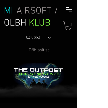
MI
AIRSOFT /
OLBH
KLUB
CZK (Kč)
Přihlásit se