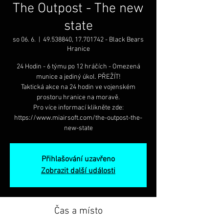
The Outpost - The new
state
so 06. 6.
  |  
49.538840, 17.701742 - Black Bears
Hranice
24 Hodin - 6 týmu po 12 hráčích - Omezená
munice a jediný úkol. PŘEŽÍT!
Taktická akce na 24 hodin ve vojenském
prostoru hranice na moravě.
Pro více informací klikněte zde:
https://www.miairsoft.com/the-outpost-the-
new-state
Přihlašování uzavřeno
Zobrazit další události
Čas a místo