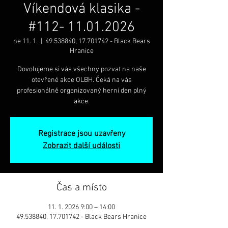
Víkendová klasika -
#112- 11.01.2026
ne 11. 1.
  |  
49.538840, 17.701742 - Black Bears
Hranice
Dovolujeme si vás všechny pozvat na naše
otevřené akce OLBH. Čeká na vás
profesionálně organizovaný herní den plný
akce.
Registrace jsou uzavřeny
Zobrazit další události
Čas a místo
11. 1. 2026 9:00 – 14:00
49.538840, 17.701742 - Black Bears Hranice