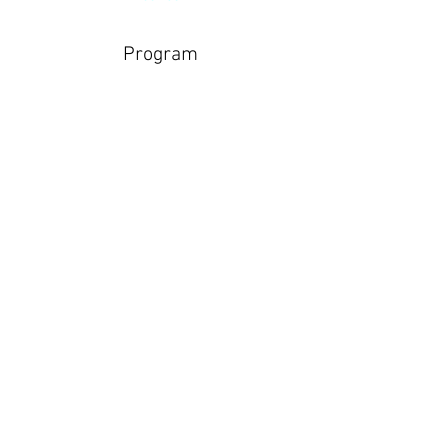
Program
9:00 - 9:20
20 minut
Příjezd do areálu
9:10 - 9:30
20 minut
Měření / Chrono
Zobrazit vše
Další položky 3