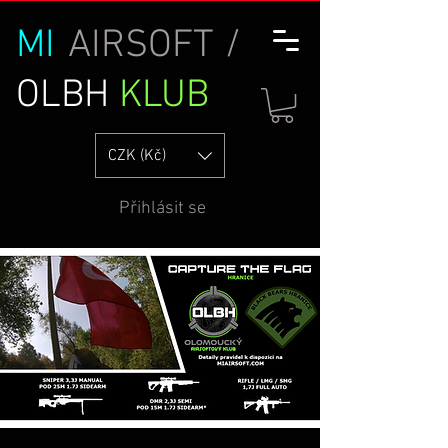
MI
AIRSOFT /
OLBH
KLUB
CZK (Kč)
Přihlásit se