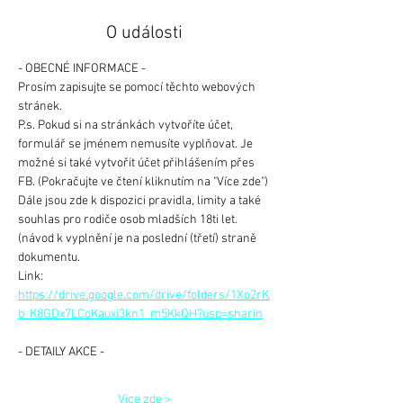
O události
- OBECNÉ INFORMACE -
Prosím zapisujte se pomocí těchto webových 
stránek.
P.s. Pokud si na stránkách vytvoříte účet, 
formulář se jménem nemusíte vyplňovat. Je 
možné si také vytvořit účet přihlášením přes 
FB. (Pokračujte ve čtení kliknutím na "Více zde")
Dále jsou zde k dispozici pravidla, limity a také 
souhlas pro rodiče osob mladších 18ti let. 
(návod k vyplnění je na poslední (třetí) straně 
dokumentu.
Link: 
https://drive.google.com/drive/folders/1Xo2rK
b_K8GDx7LCoKauxi3kn1_m5KkQH?usp=sharin
- DETAILY AKCE -
Více zde >