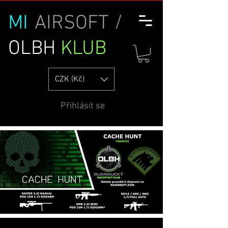
MI
AIRSOFT /
OLBH
KLUB
CZK (Kč)
Přihlásit se