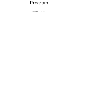
Program
9:00 - 9:20
20 minut
Příjezd do areálu
9:10 - 9:30
20 minut
Měření / Chrono
Zobrazit vše
Další položky 3
Obchodní Podmínky