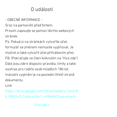
O události
- OBECNÉ INFORMACE -
Sraz na parkovišti před fortem.
Prosím zapisujte se pomocí těchto webových 
stránek.
P.s. Pokud si na stránkách vytvoříte účet, 
formulář se jménem nemusíte vyplňovat. Je 
možné si také vytvořit účet přihlášením přes 
FB. (Pokračujte ve čtení kliknutím na "Více zde")
Dále jsou zde k dispozici pravidla, limity a také 
souhlas pro rodiče osob mladších 18ti let. 
(návod k vyplnění je na poslední (třetí) straně 
dokumentu.
Link: 
https://drive.google.com/drive/folders/1Xo2rK
b_K8GDx7LCoKauxi3kn1_m5KkQH?usp=sharin
Více zde >