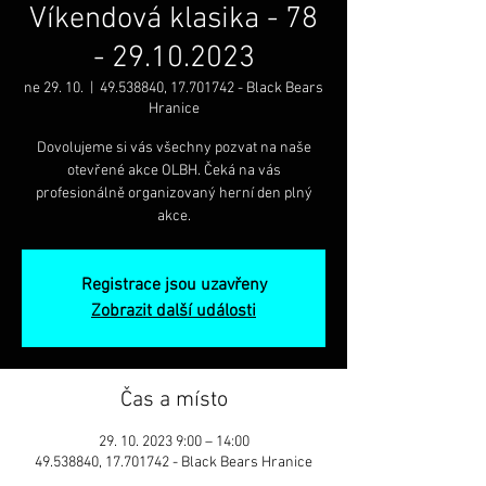
Víkendová klasika - 78
- 29.10.2023
ne 29. 10.
  |  
49.538840, 17.701742 - Black Bears
Hranice
Dovolujeme si vás všechny pozvat na naše
otevřené akce OLBH. Čeká na vás
profesionálně organizovaný herní den plný
akce.
Registrace jsou uzavřeny
Zobrazit další události
Čas a místo
29. 10. 2023 9:00 – 14:00
49.538840, 17.701742 - Black Bears Hranice