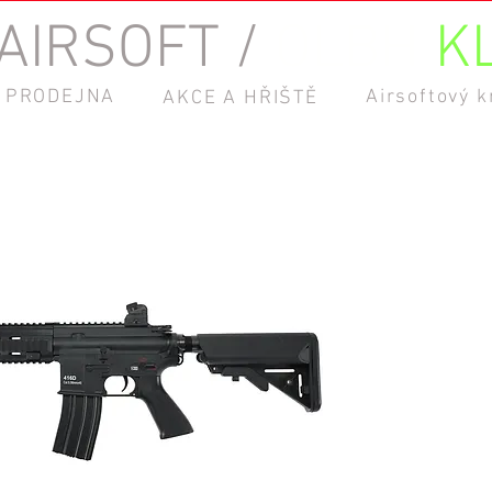
AIRSOFT /
OLBH
K
PRODEJNA
Airsoftový 
AKCE A HŘIŠTĚ