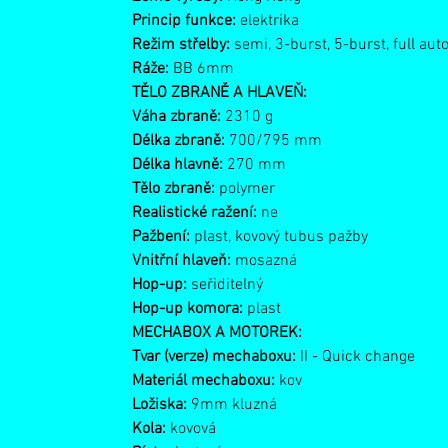
Princip funkce:
elektrika
Režim střelby:
semi, 3-burst, 5-burst, full aut
Ráže:
BB 6mm
TĚLO ZBRANĚ A HLAVEŇ:
Váha zbraně:
2310 g
Délka zbraně:
700/795 mm
Délka hlavně:
270 mm
Tělo zbraně:
polymer
Realistické ražení:
ne
Pažbení:
plast, kovový tubus pažby
Vnitřní hlaveň:
mosazná
Hop-up:
seřiditelný
Hop-up komora:
plast
MECHABOX A MOTOREK:
Tvar (verze) mechaboxu:
II - Quick change
Materiál mechaboxu:
kov
Ložiska:
9mm kluzná
Kola:
kovová