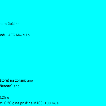
em (točák)
ardu:
AEG M4/M16
átoru) na zbrani:
ano
ušenství:
ano
0,25 g
ami 0,20 g na pružine M100:
100 m/s