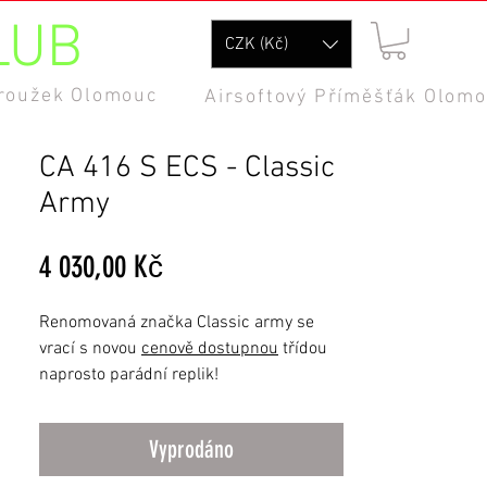
LUB
CZK (Kč)
kroužek Olomouc
Airsoftový Příměšťák Olom
CA 416 S ECS - Classic
Army
Cena
4 030,00 Kč
Renomovaná značka Classic army se
vrací s novou
cenově dostupnou
třídou
naprosto parádní replik!
Zbraně mají parádní zpracování a
nechyběl u nich smysl pro detail. Navíc
Vyprodáno
jsou hlavně zpracované za jako
Military
style s důrazem na celkovou