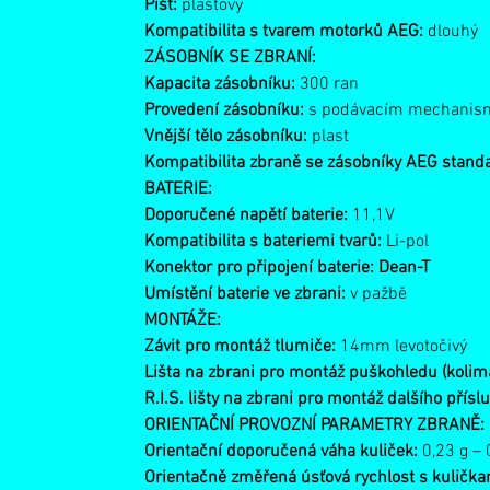
Píst:
plastový
Kompatibilita s tvarem motorků AEG:
dlouhý
ZÁSOBNÍK SE ZBRANÍ:
Kapacita zásobníku:
300 ran
Provedení zásobníku:
s podávacím mechanism
Vnější tělo zásobníku:
plast
Kompatibilita zbraně se zásobníky AEG stand
BATERIE:
Doporučené napětí baterie:
11,1V
Kompatibilita s bateriemi tvarů:
Li-pol
Konektor pro připojení baterie: Dean-T
Umístění baterie ve zbrani:
v pažbě
MONTÁŽE:
Závit pro montáž tlumiče:
14mm levotočivý
Lišta na zbrani pro montáž puškohledu (kolim
R.I.S. lišty na zbrani pro montáž dalšího přísl
ORIENTAČNÍ PROVOZNÍ PARAMETRY ZBRANĚ:
Orientační doporučená váha kuliček:
0,23 g – 
Orientačně změřená úsťová rychlost s kuličk