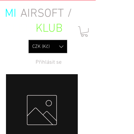
MI
AIRSOFT /
OLBH
KLUB
CZK (Kč)
Přihlásit se